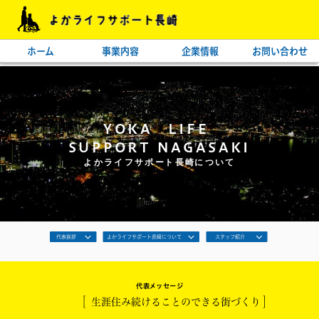
ホーム
事業内容
企業情報
お問い合わせ
YOKA LIFE
SUPPORT NAGASAKI
よかライフサポート長崎について
代表挨拶
よかライフサポート長崎について
スタッフ紹介
代表メッセージ
[
]
生涯住み続けることのできる街づくり